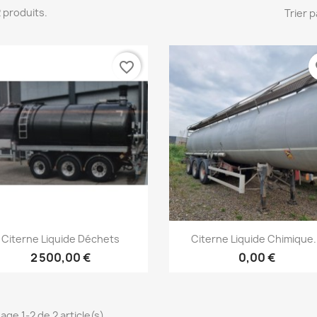
 2 produits.
Trier p
favorite_border
fa
Aperçu rapide
Aperçu rapide


Citerne Liquide Déchets
Citerne Liquide Chimique.
2 500,00 €
0,00 €
age 1-2 de 2 article(s)