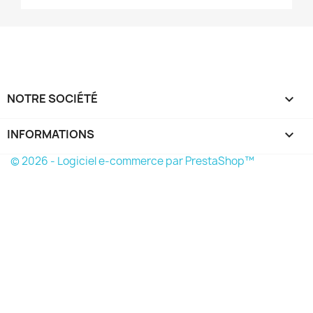
NOTRE SOCIÉTÉ

INFORMATIONS
keyboard_arrow_down
© 2026 - Logiciel e-commerce par PrestaShop™