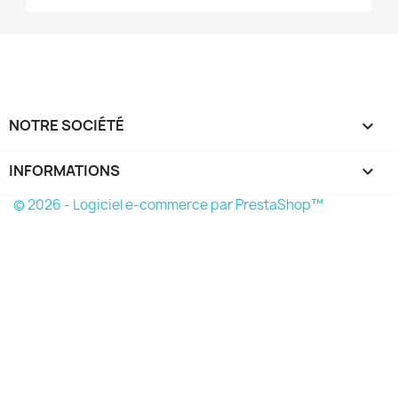
NOTRE SOCIÉTÉ

INFORMATIONS
keyboard_arrow_down
© 2026 - Logiciel e-commerce par PrestaShop™